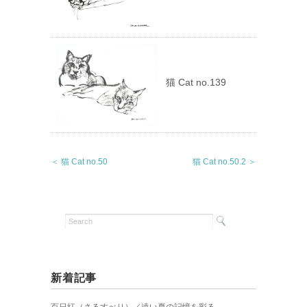
猫 Cat no.139
＜ 猫 Cat no.50
猫 Cat no.50.2 ＞
新着記事
百日紅（さるすべり）／遠い夏の記憶を彩る