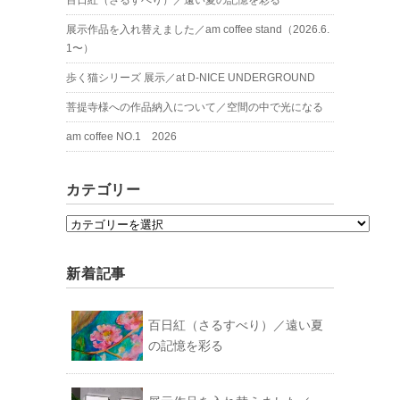
展示作品を入れ替えました／am coffee stand（2026.6.
1〜）
歩く猫シリーズ 展示／at D-NICE UNDERGROUND
菩提寺様への作品納入について／空間の中で光になる
am coffee NO.1 2026
カテゴリー
カ
テ
ゴ
新着記事
リ
ー
百日紅（さるすべり）／遠い夏
の記憶を彩る