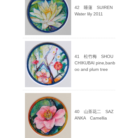
42 睡蓮 SUIREN
Water lily 2011
41 松竹梅 SHOU
CHIKUBAI pine,banb
oo and plum tree
40 山茶花二 SAZ
ANKA Camellia