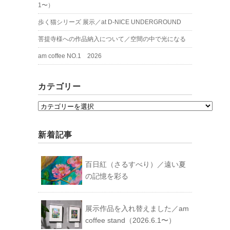
1〜）
歩く猫シリーズ 展示／at D-NICE UNDERGROUND
菩提寺様への作品納入について／空間の中で光になる
am coffee NO.1 2026
カテゴリー
カ
テ
ゴ
新着記事
リ
ー
百日紅（さるすべり）／遠い夏
の記憶を彩る
展示作品を入れ替えました／am
coffee stand（2026.6.1〜）