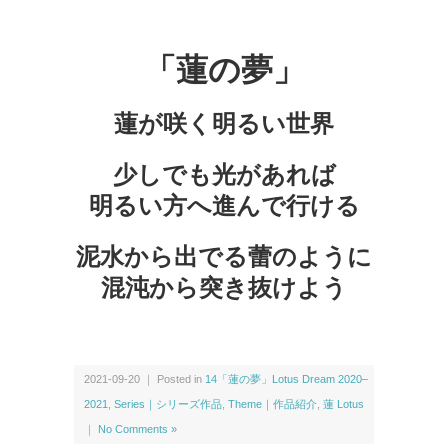
「蓮の夢」
蓮が咲く明るい世界
少しでも光があれば
明るい方へ進んで行ける
泥水から出でる蕾のように
混沌から突き抜けよう
2021-09-20 ｜ Posted in
14「蓮の夢」Lotus Dream 2020–
2021
,
Series｜シリーズ作品
,
Theme｜作品紹介
,
蓮 Lotus
｜
No Comments »