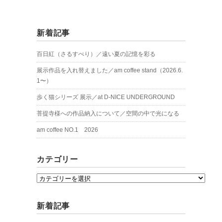
新着記事
百日紅（さるすべり）／遠い夏の記憶を彩る
展示作品を入れ替えました／am coffee stand（2026.6.
1〜）
歩く猫シリーズ 展示／at D-NICE UNDERGROUND
菩提寺様への作品納入について／空間の中で光になる
am coffee NO.1 2026
カテゴリー
カ
テ
ゴ
新着記事
リ