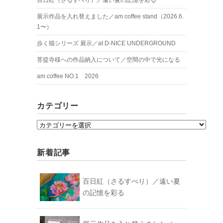
展示作品を入れ替えました／am coffee stand（2026.6.
1〜）
歩く猫シリーズ 展示／at D-NICE UNDERGROUND
菩提寺様への作品納入について／空間の中で光になる
am coffee NO.1 2026
カテゴリー
カ
テ
ゴ
新着記事
リ
ー
百日紅（さるすべり）／遠い夏
の記憶を彩る