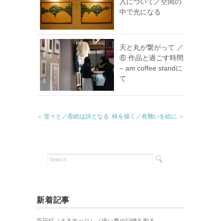
入について／空間の
中で光になる
天と丸が繋がって ／
⑥ 作品と過ごす時間
– am coffee standに
て
＜ 堂々と／⑥絵は詩となる
柿を描く／有難いを絵に ＞
新着記事
百日紅（さるすべり）／遠い夏の記憶を彩る