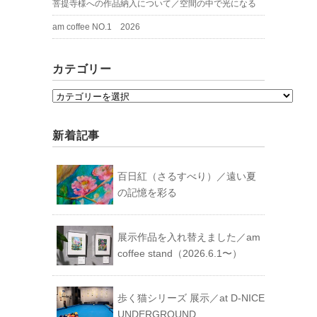
菩提寺様への作品納入について／空間の中で光になる
am coffee NO.1 2026
カテゴリー
カ
テ
ゴ
新着記事
リ
ー
百日紅（さるすべり）／遠い夏
の記憶を彩る
展示作品を入れ替えました／am
coffee stand（2026.6.1〜）
歩く猫シリーズ 展示／at D-NICE
UNDERGROUND