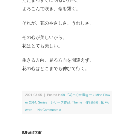
ただまっすぐに明るい方へ、
よろこんで咲き、命を繋ぐ。
それが、花のやさしさ、うれしさ。
その心が美しいから、
花はとても美しい。
生きる方向、見る方向を間違えず、
花の心はどこまでも伸びて行く。
2021-03-05 ｜ Posted in
09 「花ー心の動きー」Mind Flow
er 2014
,
Series｜シリーズ作品
,
Theme｜作品紹介
,
花 Flo
wers
｜
No Comments »
関連記事