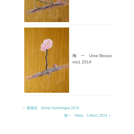
梅 一 Ume Blosso
ms1 2014
＜ 紫陽花 Azisai Hydrangea 2014
蓮一 Hasu Lotus1 2014 ＞