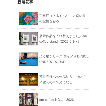
ゴ
新着記事
リ
ー
百日紅（さるすべり）／遠い夏
の記憶を彩る
展示作品を入れ替えました／am
coffee stand（2026.6.1〜）
歩く猫シリーズ 展示／at D-NICE
UNDERGROUND
菩提寺様への作品納入について
／空間の中で光になる
am coffee NO.1 2026