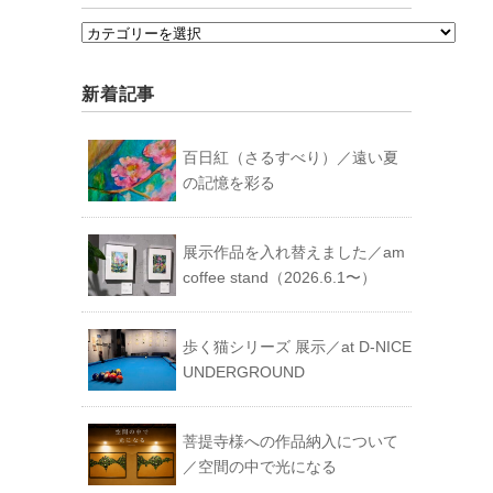
カ
テ
ゴ
新着記事
リ
ー
百日紅（さるすべり）／遠い夏
の記憶を彩る
展示作品を入れ替えました／am
coffee stand（2026.6.1〜）
歩く猫シリーズ 展示／at D-NICE
UNDERGROUND
菩提寺様への作品納入について
／空間の中で光になる