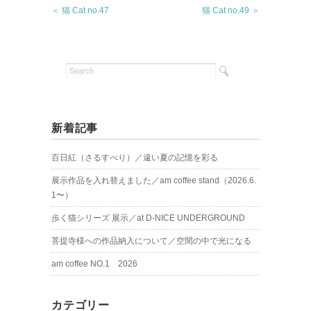
＜ 猫 Cat no.47
猫 Cat no.49 ＞
新着記事
百日紅（さるすべり）／遠い夏の記憶を彩る
展示作品を入れ替えました／am coffee stand（2026.6.
1〜）
歩く猫シリーズ 展示／at D-NICE UNDERGROUND
菩提寺様への作品納入について／空間の中で光になる
am coffee NO.1 2026
カテゴリー