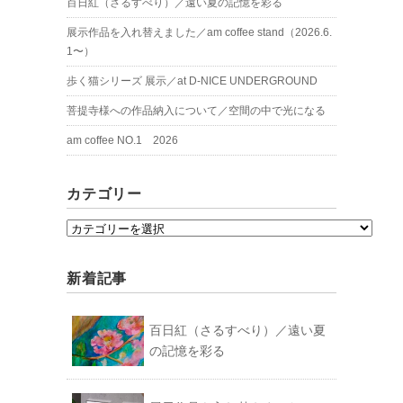
百日紅（さるすべり）／遠い夏の記憶を彩る
展示作品を入れ替えました／am coffee stand（2026.6.
1〜）
歩く猫シリーズ 展示／at D-NICE UNDERGROUND
菩提寺様への作品納入について／空間の中で光になる
am coffee NO.1 2026
カテゴリー
カ
テ
ゴ
新着記事
リ
ー
百日紅（さるすべり）／遠い夏
の記憶を彩る