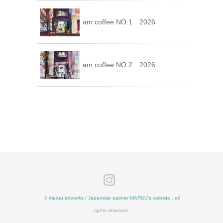
am coffee NO.1 2026
am coffee NO.2 2026
©
maruu artworks / Japanese painter MARUU's website.
. all
rights reserved.