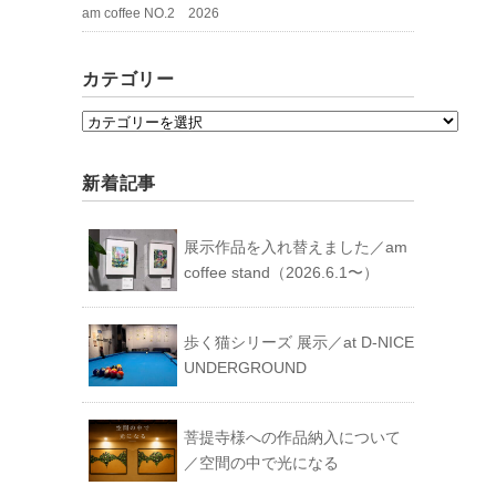
am coffee NO.2 2026
カテゴリー
カ
テ
ゴ
新着記事
リ
ー
展示作品を入れ替えました／am
coffee stand（2026.6.1〜）
歩く猫シリーズ 展示／at D-NICE
UNDERGROUND
菩提寺様への作品納入について
／空間の中で光になる