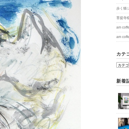
歩く猫シリ
菩提寺
am cof
am cof
カテ
カ
テ
ゴ
新着
リ
ー