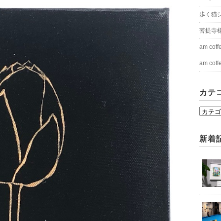
歩く猫シリ
菩提寺
am cof
am cof
カテ
カ
テ
ゴ
新着
リ
ー