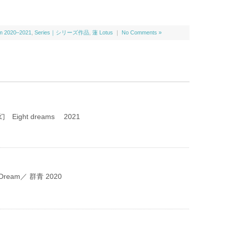
 2020–2021
,
Series｜シリーズ作品
,
蓮 Lotus
｜
No Comments »
Eight dreams 2021
Dream／ 群青 2020